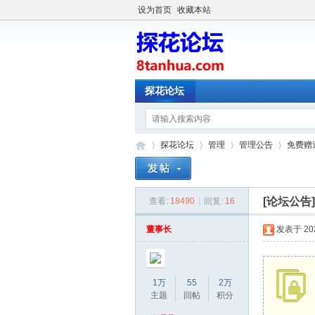
设为首页
收藏本站
探花论坛
探花论坛
管理
管理公告
免费赠
[论坛公告
查看:
18490
|
回复:
16
探
»
›
›
›
董事长
发表于 2025
1万
55
2万
主题
回帖
积分