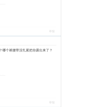
举报
？哪个裤腰带没扎紧把你露出来了？
举报