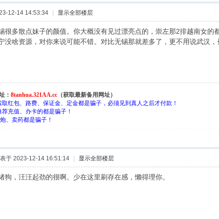
-12-14 14:53:34
|
显示全部楼层
锡很多散点妹子的颜值。你大概没有见过漂亮点的，崇左那2排越南女的都
宁没啥资源，对你来说可能不错。对比无锡那就差多了，更不用说武汉，
址：
8tanhua.321AA.cc
（获取最新备用网址）
索取红包、路费、保证金、定金都是骗子，必须见到真人之后才付款！
推荐充值、办卡的都是骗子！
约-炮、卖药都是骗子！
表于 2023-12-14 16:51:14
|
显示全部楼层
绪狗，汪汪起劲的很啊。少在这里刷存在感，懒得理你。