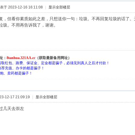
表于 2023-12-16 16:11:08
|
显示全部楼层
复，但看你素质如此之差，只想送你一句：垃圾。不再回复垃圾的话了。
垃圾。不用再告诉我了，谢谢。
址：
8tanhua.321AA.cc
（获取最新备用网址）
索取红包、路费、保证金、定金都是骗子，必须见到真人之后才付款！
推荐充值、办卡的都是骗子！
约-炮、卖药都是骗子！
-12-17 21:09:19
|
显示全部楼层
过几天去崇左