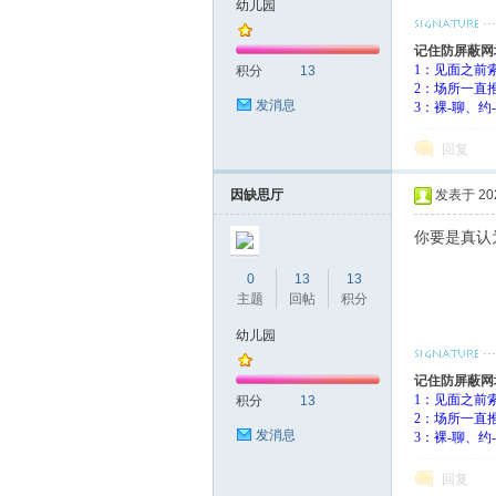
幼儿园
花
记住防屏蔽网
1：见面之前
积分
13
2：场所一直
发消息
3：裸-聊、
回复
因缺思厅
发表于 2023
你要是真认
论
0
13
13
主题
回帖
积分
幼儿园
记住防屏蔽网
1：见面之前
积分
13
2：场所一直
发消息
3：裸-聊、
回复
坛