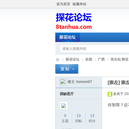
设为首页
收藏本站
探花论坛
探花论坛
全国
广西
崇左站 附近
楼主:
horizon07
[崇左]
崇
探
»
›
›
›
因缺思厅
发表于 2023
你智障？还
0
13
13
主题
回帖
积分