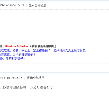
-12-19 04:55:53
|
显示全部楼层
址：
8tanhua.321AA.cc
（获取最新备用网址）
索取红包、路费、保证金、定金都是骗子，必须见到真人之后才付款！
推荐充值、办卡的都是骗子！
约-炮、卖药都是骗子！
-6-16 06:35:16
|
显示全部楼层
，必须停留搞起啊，万艾可都备好了