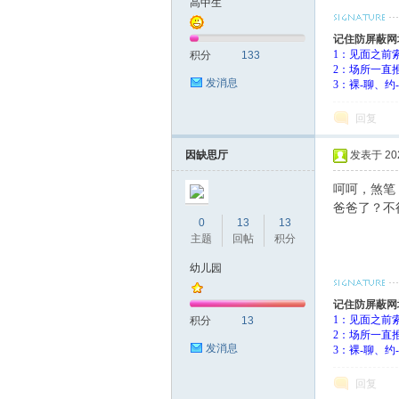
高中生
记住防屏蔽网
1：见面之前
积分
133
2：场所一直
发消息
3：裸-聊、
回复
因缺思厅
发表于 2023
呵呵，煞笔
爸爸了？不
0
13
13
主题
回帖
积分
幼儿园
记住防屏蔽网
1：见面之前
积分
13
2：场所一直
发消息
3：裸-聊、
回复