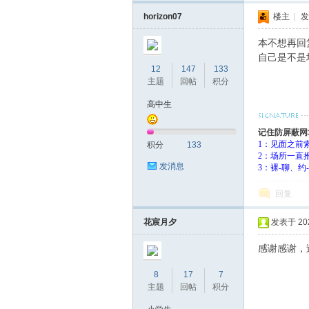
horizon07
楼主
|
发
本不想再回
自己是不是
12
147
133
主题
回帖
积分
高中生
记住防屏蔽网
1：见面之前
积分
133
2：场所一直
发消息
3：裸-聊、
回复
花宸月夕
发表于 2023
感谢感谢，
8
17
7
主题
回帖
积分