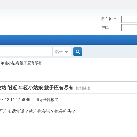
用户名
密码
帖子
搜
 年轻小姑娘 嫂子应有尽有
索
左站 附近 年轻小姑娘 嫂子应有尽有
[复制链接]
-12-14 12:50:46
|
显示全部楼层
不准实话实说？就准你夸张？你是机头？