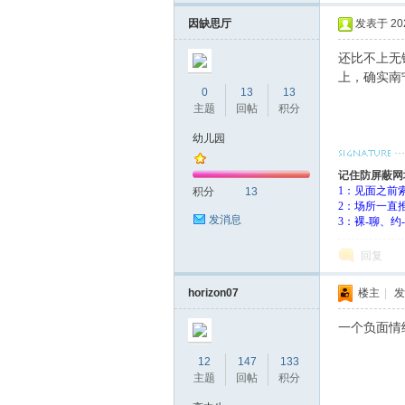
因缺思厅
发表于 2023
还比不上无
上，确实南
0
13
13
主题
回帖
积分
幼儿园
记住防屏蔽网
1：见面之前
积分
13
2：场所一直
发消息
3：裸-聊、
回复
horizon07
楼主
|
发
一个负面情
12
147
133
主题
回帖
积分