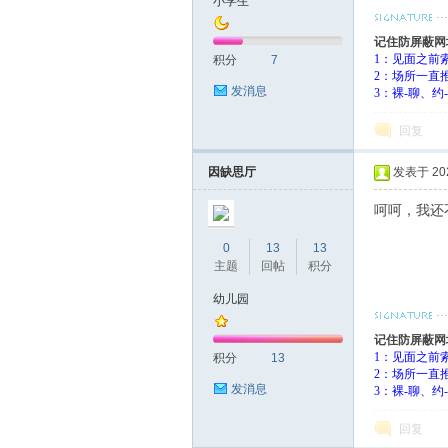
小学生
记住防屏蔽网
1：见面之前
积分
7
2：场所一直
发消息
3：裸-聊、
回复
因缺思厅
发表于 2023
呵呵，我还
0
13
13
主题
回帖
积分
幼儿园
记住防屏蔽网
1：见面之前
积分
13
2：场所一直
发消息
3：裸-聊、
回复