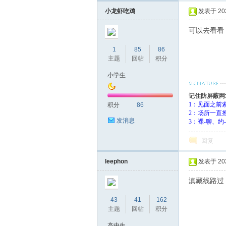
小龙虾吃鸡
发表于 2023
可以去看看
1
85
86
主题
回帖
积分
小学生
记住防屏蔽网
1：见面之前
积分
86
2：场所一直
发消息
3：裸-聊、
回复
leephon
发表于 2024
滇藏线路过
43
41
162
主题
回帖
积分
高中生